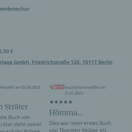
ppenbroschur
5,50 €
rlage GmbH, Friedrichstraße 126, 10117 Berlin
hbear81 am 03.04.2023
wuchtbrumme2006 am
21.01.2023
h Sträter
Wo
Hömma...
ste Buch von
Klap
Dies war mein erstes Buch
träter steht seiner
Der 
von Thorsten Sträter, ich
ng auf der Bühne
Come