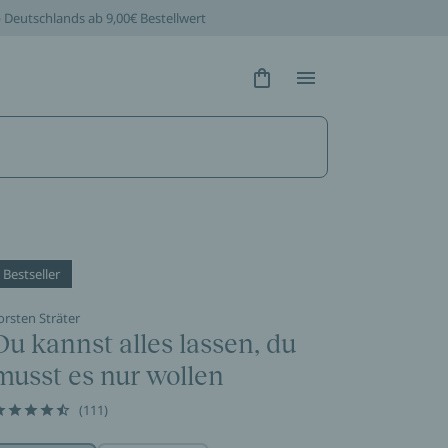
b Deutschlands ab 9,00€ Bestellwert
Hidden Text
Hidden Text
Bestseller
orsten Sträter
Du kannst alles lassen, du
musst es nur wollen
(111)