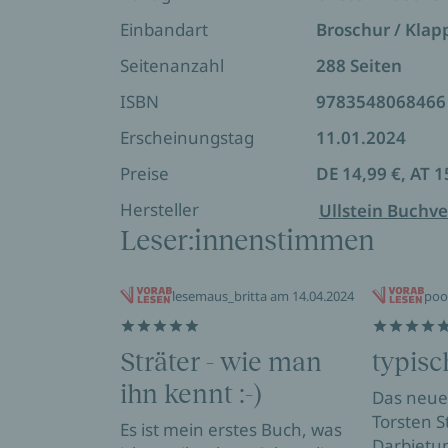
Einbandart
Broschur / Kla
Seitenanzahl
288 Seiten
ISBN
9783548068466
Erscheinungstag
11.01.2024
Preise
DE 14,99 €, AT 1
Hersteller
Ullstein Buchve
Leser:innenstimmen
lesemaus_britta am 14.04.2024
poo
Sträter - wie man
typisc
ihn kennt :-)
Das neue
Torsten S
Es ist mein erstes Buch, was
Darbietu