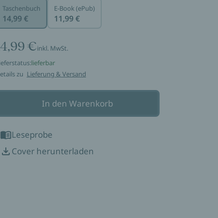
Taschenbuch
E-Book (ePub)
14,99 €
11,99 €
14,99 €
inkl. MwSt.
ieferstatus:
lieferbar
etails zu
Lieferung & Versand
In den Warenkorb
Leseprobe
Cover herunterladen