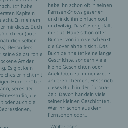
habe ihn schon oft in seinen
 nach. Ich habe
neue
Fernseh-Shows gesehen
ersten Kapiteln
hand
und finde ihn einfach cool
elacht. In meinem
best
und witzig. Das Cover gefällt
t er mir dieses Buch
letz
mir gut. Habe schon öfter
önlich vor (auch
Pfif
Bücher von ihm verschenkt,
natürlich selber
die 
die Cover ähneln sich. Das
ss). Besonders
verb
Buch beinhaltet keine lange
r seine Selbstironie
dass
Geschichte, sondern viele
rockene Art der
als 
kleine Geschichten oder
g. Es gibt kein
Fern
Anekdoten zu immer wieder
lches er nicht mit
vom 
anderen Themen. Er schrieb
tigen Humor rüber
Eben
dieses Buch in der Corona-
ann, sei es der
man 
Zeit. Davon handeln viele
Fitnesstudio, die
verk
seiner kleinen Geschichten.
t oder auch die
zwis
Wer ihn schon aus dem
Depressionen,
darü
Fernsehen oder…
Wei
Weiterlesen
esen