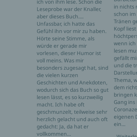
ich von ihm lese. Schon die
in nichts
Leseprobe war der Knaller,
schon im 
aber dieses Buch….
Tränen g
Unfassbar, ich hatte das
Kopf lies
Gefühl ihn vor mir zu haben.
höchtpers
Hörte seine Stimme, als
wenn ich 
würde er gerade mir
lesen mu
vorlesen, dieser Humor ist
gefällt mi
voll meins. Was mir
und die t
besonders zugesagt hat, sind
Darstellun
die vielen kurzen
Thema, we
Geschichten und Anekdoten,
dem rich
wodurch sich das Buch so gut
bringen k
lesen lässt, es so kurzweilig
Gang ins 
macht. Ich habe oft
Coronazei
geschmunzelt, teilweise sehr
eigenen 
herzlich gelacht und auch oft
ein…
gedacht: Ja, da hat er
vollkommen…
Weiterl