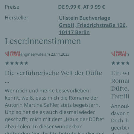
Preise
DE 9,99 €, AT 9,99 €
Hersteller
Ullstein Buchverlage
GmbH, Friedrichstraße 126,
10117 Berlin
Leser:innenstimmen
engineerwife am 23.11.2023
nat
Die verführerische Welt der Düfte
Ein wun
...
Roman r
Düfte, 
Wer mich und meine Lesevorlieben
Familie
kennt, weiß, dass mich die Romane der
Autorin Martina Sahler stets begeistern.
Annouk is
Und so hat sie es auch diesmal wieder
davon tr
geschafft, mich mit dem „Haus der Düfte“
Doch ihre
abzuholen. In dieser wunderbar
geerbt un
duftenden Geschichte betrete ich diesmal