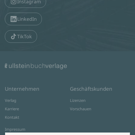
Instagram
LinkedIn
TikTok
Unternehmen
Geschäftskunden
Verlag
Lizenzen
Karriere
Vorschauen
Kontakt
Impressum