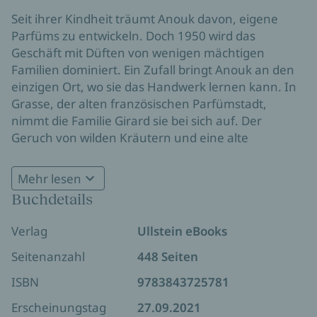
Seit ihrer Kindheit träumt Anouk davon, eigene
Parfüms zu entwickeln. Doch 1950 wird das
Geschäft mit Düften von wenigen mächtigen
Familien dominiert. Ein Zufall bringt Anouk an den
einzigen Ort, wo sie das Handwerk lernen kann. In
Grasse, der alten französischen Parfümstadt,
nimmt die Familie Girard sie bei sich auf. Der
Geruch von wilden Kräutern und eine alte
Erinnerung an einen Augenblick des Glücks
inspirieren Anouk zu neuen Kompositionen. Ohne
Mehr lesen
es zu wissen, folgt sie damit dem Weg der Florence
Buchdetails
**Ein opulenter Roman, voller Sinnenfreude und so
Girard, die als arme Lavendelpflückerin begann und
erfrischend wie ein Tag in Südfrankreich**
eine Duft-Dynastie begründete. Schon damals
Verlag
Ullstein eBooks
setzte eine rivalisierende Familie alles daran, den
Girards zu schaden. Anouk erlebt Liebe und Verlust,
Seitenanzahl
448 Seiten
Erfolge und Niederlagen. Aber an ihren Träumen
ISBN
9783843725781
hält sie immer fest.
Erscheinungstag
27.09.2021