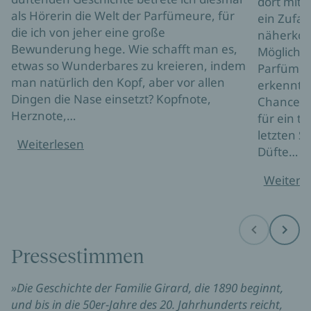
dort mita
als Hörerin die Welt der Parfümeure, für
ein Zufal
die ich von jeher eine große
näherkom
Bewunderung hege. Wie schafft man es,
Möglichke
etwas so Wunderbares zu kreieren, indem
Parfümeur
man natürlich den Kopf, aber vor allen
erkennt ih
Dingen die Nase einsetzt? Kopfnote,
Chance er
Herznote,…
für ein to
letzten S
Weiterlesen
Düfte…
Weiterl
Before
Next
Pressestimmen
»Die Geschichte der Familie Girard, die 1890 beginnt,
und bis in die 50er-Jahre des 20. Jahrhunderts reicht,