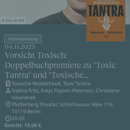
© Eno de Wit
Premierenlesung
04.11.2025
Vorsicht Toxisch:
Doppelbuchpremiere zu "Toxic
Tantra" und "Toxische
Toxische Weiblichkeit, Toxic Tantra
Weiblichkeit" (TB) in Berlin
Sophia Fritz, Katja Paysen-Petersen, Christiane
Hawranek
Pfefferberg Theater, Schönhauser Allee 176,
10119 Berlin
20:00
Eintritt: 19,00 €