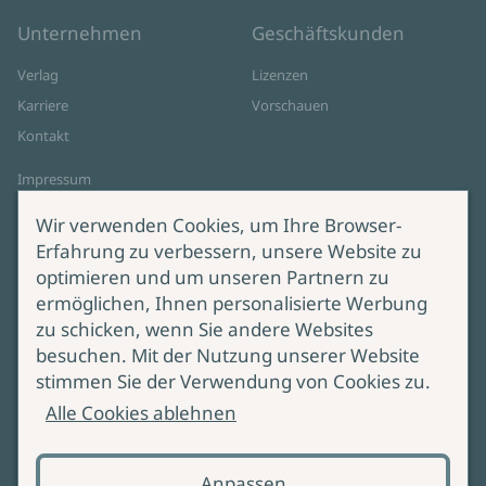
Unternehmen
Geschäftskunden
Verlag
Lizenzen
Karriere
Vorschauen
Kontakt
Impressum
Datenschutz
Wir verwenden Cookies, um Ihre Browser-
Cookie-Einstellungen
Erfahrung zu verbessern, unsere Website zu
AGB Online Shop
optimieren und um unseren Partnern zu
ermöglichen, Ihnen personalisierte Werbung
Service
Produktsicherheit
zu schicken, wenn Sie andere Websites
besuchen. Mit der Nutzung unserer Website
Lieferung & Versand
Bei Fragen zur Produktsicherheit
stimmen Sie der Verwendung von Cookies zu.
wenden Sie sich bitte an
Manuskripteinreichung
Alle Cookies ablehnen
produktsicherheit@ullstein.de
Barrierefreiheit
Anpassen