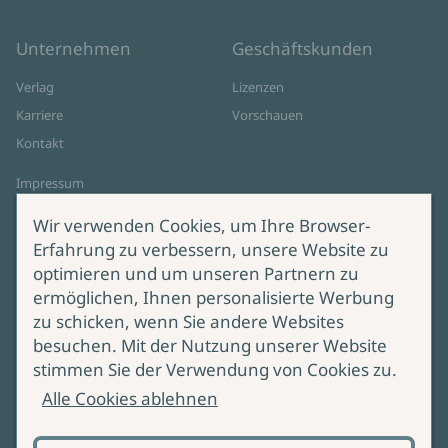
Unternehmen
Geschäftskunden
Verlag
Lizenzen
Karriere
Vorschauen
Kontakt
Impressum
Datenschutz
Wir verwenden Cookies, um Ihre Browser-
Cookie-Einstellungen
Erfahrung zu verbessern, unsere Website zu
AGB Online Shop
optimieren und um unseren Partnern zu
ermöglichen, Ihnen personalisierte Werbung
Service
Produktsicherheit
zu schicken, wenn Sie andere Websites
besuchen. Mit der Nutzung unserer Website
Lieferung & Versand
Bei Fragen zur Produktsicherheit
stimmen Sie der Verwendung von Cookies zu.
wenden Sie sich bitte an
Manuskripteinreichung
Alle Cookies ablehnen
produktsicherheit@ullstein.de
Barrierefreiheit