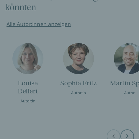
könnten
Alle Autor:innen anzeigen
Louisa
Sophia Fritz
Martin S
Dellert
Autor:in
Autor
Autor:in
Before
Next