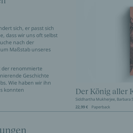
en
dert sich, er passt sich
e, dass wir uns oft selbst
 Suche nach der
h zum Maßstab unseres
t der renommierte
inierende Geschichte
s. Wie haben wir ihn
as konnten
Der König aller
Siddhartha Mukherjee, Barbara
22,99 €
Paperback
tungen