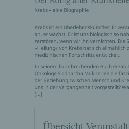
Der König aller Krankheit
Krebs – eine Biographie
Krebs ist ein Überlebenskünstler: Er verän
an, er wächst. Er ist uns biologisch so nah
zerstören, wenn wir ihn vernichten. Die
»Heilung« von Krebs hat sich allmählic
medizinischen Fortschritts entwickelt.
In seinem bahnbrechenden Buch erzähl
Onkologe Siddhartha Mukherjee die fasz
der Beziehung zwischen Mensch und Kreb
uns in der Vergangenheit vorgestellt? W
[...]
Übersicht Veranstal