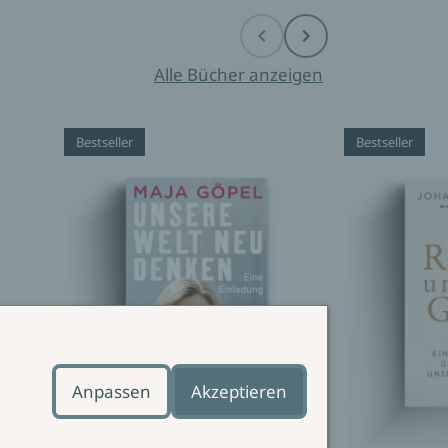
Before
Next
Alle Bücher anzeigen
Bestseller
Bestseller
Anpassen
Akzeptieren