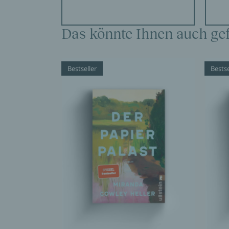
Kölnische Rundschau
Hartmut Wilmes, 08.01.2020
Das könnte Ihnen auch gef
»Rührend, leichtfüßig und intelligent: Mit 
Nicholls an den Welterfolg „Zwei an einem T
Bestseller
Bestse
WDR5
Mareike Ilsemann, 05.01.2020
»Eine hinreißende Coming-of-Age-Geschicht
Brigitte
Meike Schnitzler, 02.01.2020
»Nicholls Witz schützt vor zu viel Schmalz.«
Stern
Jana Felgenhauer, 02.01.2020
»Sweet Sorrow ist eine unterhaltsame und i