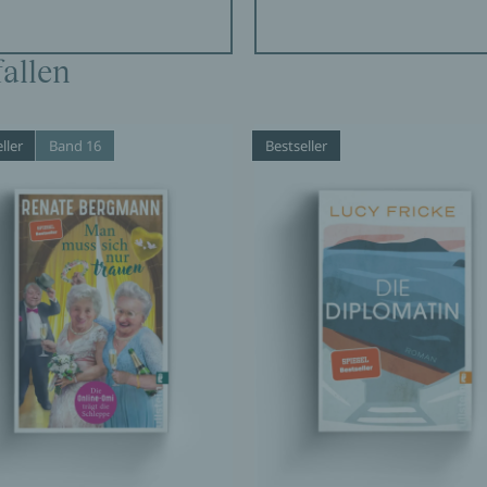
allen
der Liebesgeschichte „Sweet Sorrow“ knüpft David
ag“ an.«
ller
Band 16
Bestseller
e.«
nnige Erkundung der ersten Liebe.«