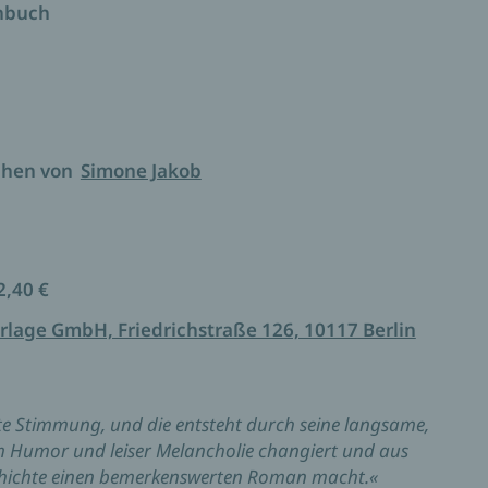
enbuch
nce zwischen Tragik und Witz.« Der Spiegel
chen von
Simone Jakob
2,40 €
rlage GmbH, Friedrichstraße 126, 10117 Berlin
mte Stimmung, und die entsteht durch seine langsame,
nem Humor und leiser Melancholie changiert und aus
schichte einen bemerkenswerten Roman macht.«