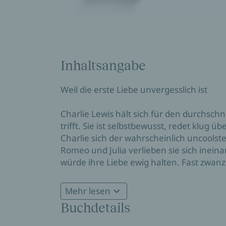
Inhaltsangabe
Weil die erste Liebe unvergesslich ist
Charlie Lewis hält sich für den durchschn
trifft. Sie ist selbstbewusst, redet klug 
Charlie sich der wahrscheinlich uncools
Romeo und Julia verlieben sie sich inein
würde ihre Liebe ewig halten. Fast zwanzig
Freundin Niamh zu heiraten, als er zu 
eingeladen wird. Was wohl aus Fran gew
Mehr lesen
Sommer, der alles verändert.
Buchdetails
»Eine Hymne auf die erste Liebe.« Südd