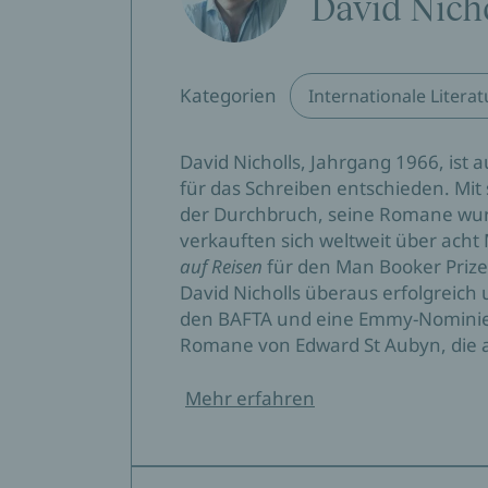
David Nich
»Das Ganze ist sehr authentisch geschriebe
WDR 1Live
Simone Sohn, 29.01.2020
Kategorien
Internationale Literat
»Warmherzig, charmant, voller Witz und Tiefe
David Nicholls, Jahrgang 1966, ist 
Für Sie
für das Schreiben entschieden. Mi
Sörre Wieck, 22.01.2020
der Durchbruch, seine Romane wurd
verkauften sich weltweit über ach
»Hommage an die erste, unvergessliche Lieb
auf Reisen
für den Man Booker Prize
Meins
David Nicholls überaus erfolgreich 
Anke Gappel, 22.01.2020
den BAFTA und eine Emmy-Nomini
Romane von Edward St Aubyn, die a
»Auch wenn es hier keine irren Spannungsmo
dem man sich auf die nächste U-Bahnfahrt 
Mehr erfahren
einfach wissen muss, wie es mit Fran und Ch
Berliner Morgenpost
Holger True, 15.01.2020