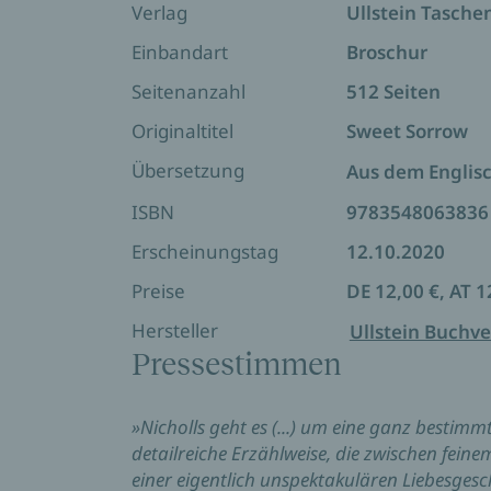
Verlag
Ullstein Tasch
»David Nicholls hält meisterhaft die Bala
Einbandart
Broschur
Seitenanzahl
512 Seiten
Originaltitel
Sweet Sorrow
Übersetzung
Aus dem Englis
ISBN
9783548063836
Erscheinungstag
12.10.2020
Preise
DE 12,00 €, AT 1
Hersteller
Ullstein Buchve
Pressestimmen
»Nicholls geht es (...) um eine ganz bestim
detailreiche Erzählweise, die zwischen fei
einer eigentlich unspektakulären Liebesge