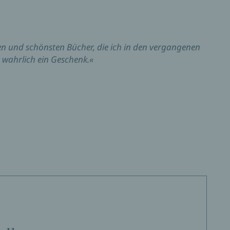
ten und schönsten Bücher, die ich in den vergangenen
t wahrlich ein Geschenk.«
hrmals ein Schmunzeln.«
r Zurückhaltung. Sensibilität und Präzision.«