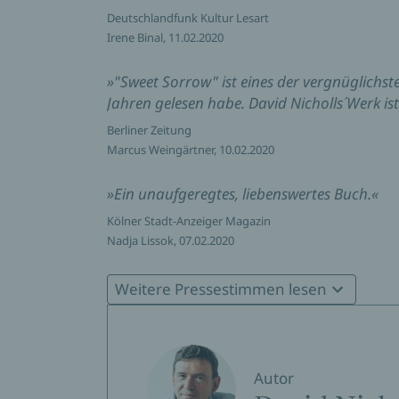
Deutschlandfunk Kultur Lesart
Irene Binal, 11.02.2020
»"Sweet Sorrow" ist eines der vergnüglichs
Jahren gelesen habe. David Nicholls´Werk is
Berliner Zeitung
Marcus Weingärtner, 10.02.2020
»Ein unaufgeregtes, liebenswertes Buch.«
Kölner Stadt-Anzeiger Magazin
Nadja Lissok, 07.02.2020
»Der Dialogwitz dieses Romans entlockt me
Weitere Pressestimmen lesen
Süddeutsche Zeitung
»David Nicholls erzählt (...) mit sprachliche
Autor
Hannoversche Allgemeine Zeitung