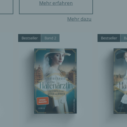
Mehr erfahren
Mehr dazu
Bestseller
Band 2
Bestseller
B