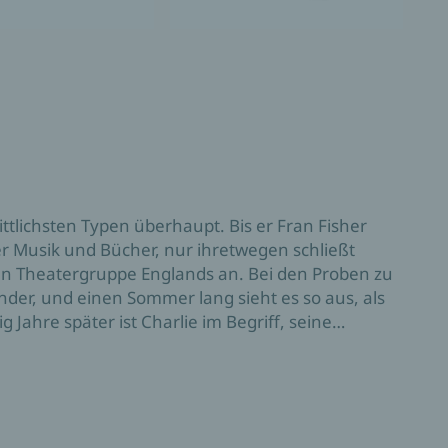
ittlichsten Typen überhaupt. Bis er Fran Fisher
über Musik und Bücher, nur ihretwegen schließt
ten Theatergruppe Englands an. Bei den Proben zu
ander, und einen Sommer lang sieht es so aus, als
 Jahre später ist Charlie im Begriff, seine
einem Ehemaligentreffen der Theatergruppe
orden ist? Ein großer Roman über den einen
eutsche Zeitung