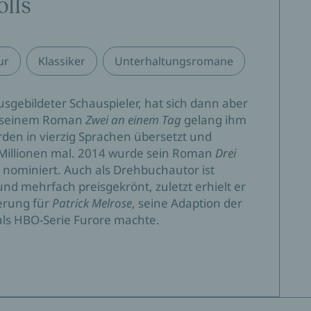
olls
n.«
ur
Klassiker
Unterhaltungsromane
: David Nicholls ist ein brillanter Autor.«
ausgebildeter Schauspieler, hat sich dann aber
t seinem Roman
Zwei an einem Tag
gelang ihm
en in vierzig Sprachen übersetzt und
t Millionen mal. 2014 wurde sein Roman
Drei
e.«
 nominiert. Auch als Drehbuchautor ist
und mehrfach preisgekrönt, zuletzt erhielt er
erung für
Patrick Melrose
, seine Adaption der
ls HBO-Serie Furore machte.
mente gibt, ist dieses Buch doch ein page turner, bei
oder den nächsten freien Abend freut. Weil man
arlie weitergeht.«