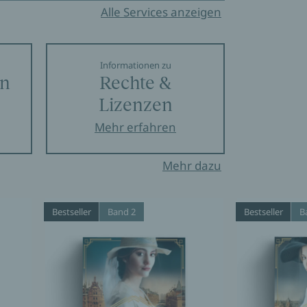
Alle Services anzeigen
Informationen zu
en
Rechte &
Lizenzen
Mehr erfahren
Mehr dazu
Bestseller
Band 2
Bestseller
B