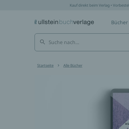
/werke/lotus-house-heimliche-sehnsucht/epub/978384372
Kauf direkt beim Verlag • Vorbeste
Bücher
Startseite
Alle Bücher