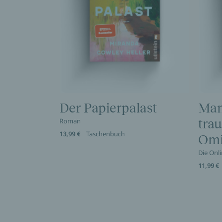
Der Papierpalast
Man
Roman
trau
13,99 €
Taschenbuch
Omi
Die Onl
11,99 €