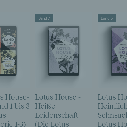
Band 7
Band 6
us House-
Lotus House -
Lotus Ho
nd 1 bis 3
Heiße
Heimlic
us
Leidenschaft
Sehnsuch
rie 1-3)
(Die Lotus
Lotus Ho