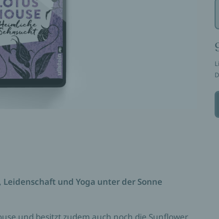
L
D
e, Leidenschaft und Yoga unter der Sonne
House und besitzt zudem auch noch die Sunflower