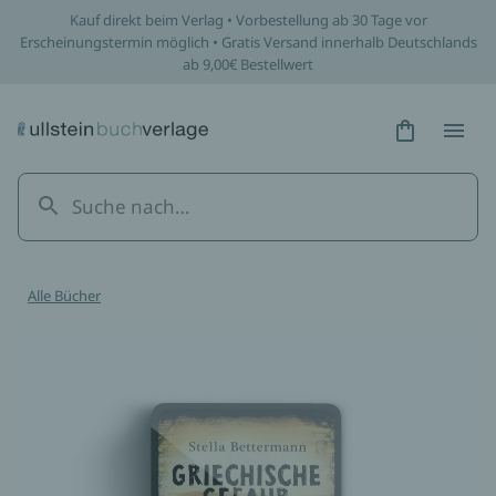
/werke/griechische-gefahr/epub/9783843717502
Kauf direkt beim Verlag • Vorbestellung ab 30 Tage vor
Erscheinungstermin möglich • Gratis Versand innerhalb Deutschlands
ab 9,00€ Bestellwert
Hidden Tex
Hidden
Alle Bücher