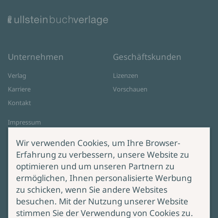
Unternehmen
Geschäftskunden
Verlag
Lizenzen
Karriere
Vorschauen
Kontakt
Impressum
Datenschutz
Wir verwenden Cookies, um Ihre Browser-
Cookie-Einstellungen
Erfahrung zu verbessern, unsere Website zu
AGB Online Shop
optimieren und um unseren Partnern zu
ermöglichen, Ihnen personalisierte Werbung
Service
Produktsicherheit
zu schicken, wenn Sie andere Websites
besuchen. Mit der Nutzung unserer Website
Lieferung & Versand
Bei Fragen zur Produktsicherheit
stimmen Sie der Verwendung von Cookies zu.
wenden Sie sich bitte an