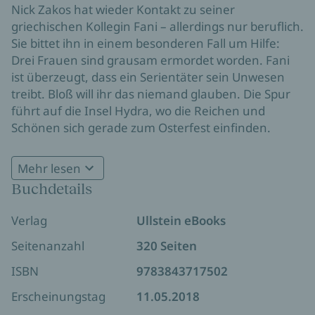
Nick Zakos hat wieder Kontakt zu seiner
griechischen Kollegin Fani – allerdings nur beruflich.
Sie bittet ihn in einem besonderen Fall um Hilfe:
Drei Frauen sind grausam ermordet worden. Fani
ist überzeugt, dass ein Serientäter sein Unwesen
treibt. Bloß will ihr das niemand glauben. Die Spur
führt auf die Insel Hydra, wo die Reichen und
Schönen sich gerade zum Osterfest einfinden.
Während Zakos sich wieder mehr zu Fani
hingezogen fühlt, als ihm lieb ist, gerät eine weitere
Mehr lesen
Frau, die einer der Ermordeten zum Verwechseln
Buchdetails
ähnlich sieht, in große Gefahr. Schaffen es Zakos
und Fani, dem Täter auf die Spur zu kommen, bevor
Verlag
Ullstein eBooks
es zu spät ist?
Seitenanzahl
320 Seiten
ISBN
9783843717502
Erscheinungstag
11.05.2018