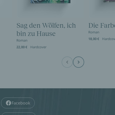
Sag den Wölfen, ich
Die Farb
bin zu Hause
Roman
18,00 €
Hardcov
Roman
22,00 €
Hardcover
Before
Next
Facebook