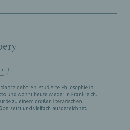
els‹ erzählt mit leiser, gefühlvoller Art eine
Romanze ist, sondern die Aufarbeitung eines ganzen
bery
ungen japanischer Meister, die die Kunst der
 und zugleich Freude am Improvisieren haben. (...)
 dezente Botschaft dieses fein komponierten
ur
lanca geboren, studierte Philosophie in
yoto und wohnt heute wieder in Frankreich.
wurde zu einem großen literarischen
 übersetzt und vielfach ausgezeichnet.