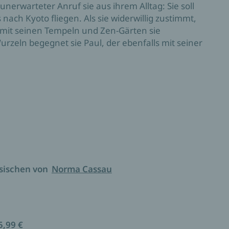
unerwarteter Anruf sie aus ihrem Alltag: Sie soll
nach Kyoto fliegen. Als sie widerwillig zustimmt,
d mit seinen Tempeln und Zen-Gärten sie
urzeln begegnet sie Paul, der ebenfalls mit seiner
n sich an und schenken einander die Kraft, die
n.
chön, zart, intelligent.« Le Figaro Littéraire
sischen von
Norma Cassau
5,99 €