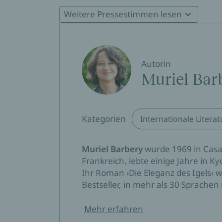
»Die Bestsellerautorin von ›Die Eleganz des Ig
Weitere Pressestimmen lesen
berührende Geschichte, die nicht nur eine 
Lebens.«
BR Wir in Bayern
Sabine Abel, 23.06.2022
Autorin
Muriel Bar
»Barberys Prosa erinnert an die Tuschzeichn
Reduzierung und Konzentration beherrschen
Die Entdeckung der Nähe im Fremden ist die
Kategorien
Internationale Literat
Romans.«
neue-buchtipps.de
Lore Kleinert, 09.06.2022
Muriel Barbery
wurde 1969 in Casab
Frankreich, lebte einige Jahre in K
Ihr Roman ›Die Eleganz des Igels‹ 
Bestseller, in mehr als 30 Sprachen
Mehr erfahren