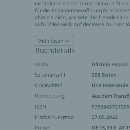
nichts kann sie berühren. Dann reißt ein 
für die Testamentseröffnung ihres Vaters 
ahnt sie nicht, wie sehr das fremde Lan
aufwühlen wird. Auf der Reise zu ihren W
Trauer zu kämpfen hat. Die beiden näher
Schönheit des Lebens wiederzuentdecke
Mehr lesen
»Ein Roman, wie es ihn nur selten gibt: s
Buchdetails
Verlag
Ullstein eBooks
Seitenanzahl
208 Seiten
Originaltitel
Une Rose Seule
Übersetzung
Aus dem Franzö
ISBN
9783843727266
Erscheinungstag
27.05.2022
Preise
DE 15,99 €, AT 1