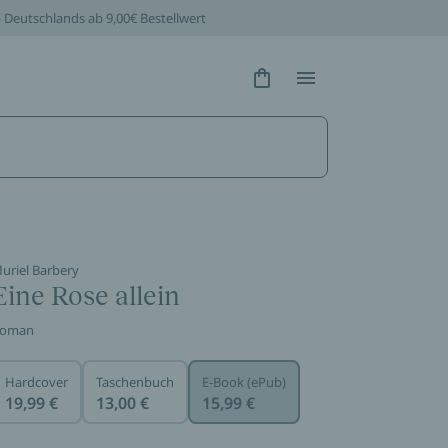
b Deutschlands ab 9,00€ Bestellwert
Hidden Text
Hidden Text
uriel Barbery
Eine Rose allein
oman
Hardcover
Taschenbuch
E-Book (ePub)
19,99 €
13,00 €
15,99 €