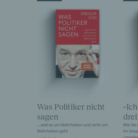
Was Politiker nicht
»Ich
sagen
drei
... weil es um Mehrheiten und nicht um
Wie Sie
Wahrheiten geht
im Gesp
umgeh