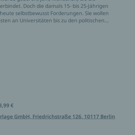
rbindet. Doch die damals 15- bis 25-Jährigen
heute selbstbewusst Forderungen. Sie wollen
ten an Universitäten bis zu den politischen
wahljahr 2021 jene Parteien reüssieren, die die
ationserfahrungen ernst nehmen.
en, die den Einfluss der ostdeutschen Wähler auf
elegen. Nach 1998 und 2002 werden auch dieses
8,99 €
rlage GmbH, Friedrichstraße 126, 10117 Berlin