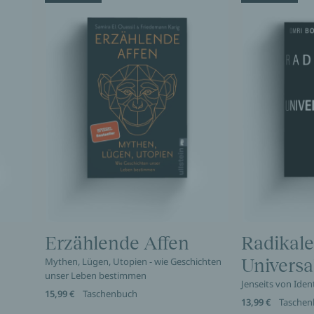
Erzählende Affen
Radikale
Mythen, Lügen, Utopien - wie Geschichten
Universa
unser Leben bestimmen
Jenseits von Ident
15,99 €
Taschenbuch
13,99 €
Taschen