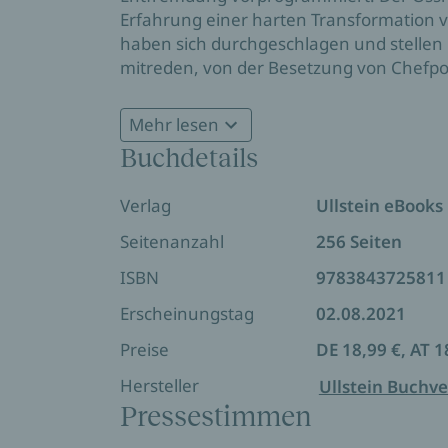
Erfahrung einer harten Transformation ve
haben sich durchgeschlagen und stellen 
mitreden, von der Besetzung von Chefpos
Entscheidungen. Deshalb werden im Super
Menschen im Osten und ihre Transform
Mehr lesen
Cerstin Gammelin entwickelt sieben Thes
Buchdetails
das gesamtdeutsche politische Gefüge b
Mal die Wahlen im Osten entschieden.
Verlag
Ullstein eBooks
Seitenanzahl
256 Seiten
ISBN
9783843725811
Erscheinungstag
02.08.2021
Preise
DE 18,99 €, AT 1
Hersteller
Ullstein Buchve
Pressestimmen