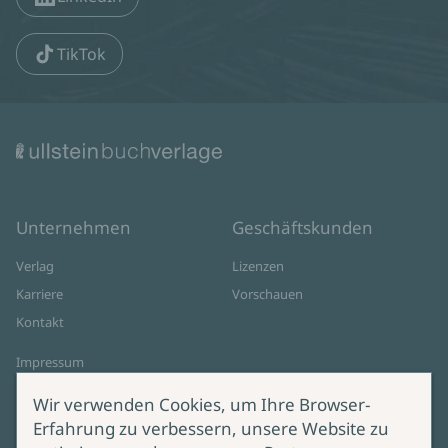
TikTok
Unternehmen
Geschäftskunden
Verlag
Lizenzen
Karriere
Vorschauen
Kontakt
Impressum
Datenschutz
Wir verwenden Cookies, um Ihre Browser-
Cookie-Einstellungen
Erfahrung zu verbessern, unsere Website zu
AGB Online Shop