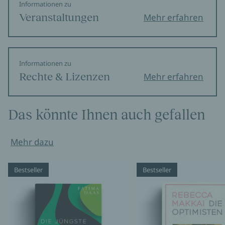
Informationen zu
»Es ist wie immer mit Sagan: spielerisch, leicht, subtil,
Veranstaltungen
Mehr erfahren
melancholisch, brillant in den Beschreibungen von
Figuren und Gefühlen.«
France Inter
Informationen zu
Rechte & Lizenzen
Mehr erfahren
Das könnte Ihnen auch gefallen
Mehr dazu
Bestseller
Bestseller