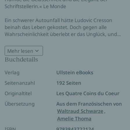
Schriftstellerin.« Le Monde
Ein schwerer Autounfall hätte Ludovic Cresson
beinah das Leben gekostet. Doch gegen alle
Wahrscheinlichkeit überlebt er das Unglück, und
nicht nur das: Nach einiger Zeit ist er vollständig
genesen. Sehr zum Bedauern seiner Frau Marie-
Mehr lesen
Laure, die sich in der Rolle der vermögenden Witwe
Buchdetails
gut gefiel. Sie erträgt die zärtlichen Avancen ihres
wiederauferstandenen Mannes kaum, schließlich
Verlag
Ullstein eBooks
hatte sie bereits die Musik für seine Beerdigung
auswählt. Eines Tages belauscht Henri, Ludovics
Seitenanzahl
192 Seiten
Vater, eine unschöne Szene zwischen den
Originaltitel
Les Quatre Coins du Coeur
Eheleuten, er bangt um das männliche
Selbstwertgefühl seines Sohnes und beschließt
Übersetzung
Aus dem Französischen von
einzugreifen. Sein Plan scheint zunächst
Waltraud Schwarze
,
aufzugehen, bis plötzlich Fanny auftaucht, die
Amelie Thoma
charmante Mutter der launischen Marie-Laure, und
ISBN
9783843722124