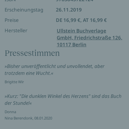
für einigen Wirbel in der Industriellenvilla sorgt.
Ein zeitloser, unvollendet gebliebener Roman, der
Erscheinungstag
26.11.2019
den Geist von »Bonjour tristesse« atmet: kühl und
Preise
DE 16,99 €, AT 16,99 €
schlicht im Stil, mit großem Gespür für Witz und
Ironie, für Dialoge und Charakterzeichnung.
Hersteller
Ullstein Buchverlage
GmbH, Friedrichstraße 126,
„Eine ganz große Sagan.“ Le Parisien
10117 Berlin
Pressestimmen
„Ein literarisches Erdbeben.“ France Inter
»Bisher unveröffentlicht und unvollendet, aber
„Die dunklen Winkel des Herzens fügt sich
trotzdem eine Wucht.«
hervorragend in das Gesamtwerk der Sagan, es hat
Brigitte Wir
dieselbe Eleganz, dieselbe psychologische Finesse
und die Schärfe eines Truman Capote.“ Le Nouveau
»Kurz: "Die dunklen Winkel des Herzens" sind das Buch
Magazine Littéraire
der Stunde!«
„Mit großem Vergnügen begegnet man der kühlen
Donna
Nina Berendonk, 08.01.2020
und sarkastischen Prosa der Schriftstellerin wieder.“
Ouest-France