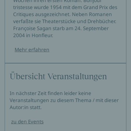
Wochen ihren ersten Roman: Bonjour
tristesse wurde 1954 mit dem Grand Prix des
»Auf jeden Fall ein Anreiz, um sich mal wieder mit dem
Critiques ausgezeichnet. Neben Romanen
Werk von Sagan zu beschäftigen.«
verfaßte sie Theaterstücke und Drehbücher.
Françoise Sagan starb am 24. September
RBB Kultur Lesestoff
2004 in Honfleur.
Gerrit Bartels, 26.11.2019
Mehr erfahren
»Der subtile Spott ist ein Genuß.«
Deutschlandfunk Büchermarkt
Dirk Fuhrig, 26.11.2019
Übersicht Veranstaltungen
»Der Anfang ist fulminant. (...) Mit lässiger
Erbarmungslosigkeit erzählt Sagan davon, wie Ludovic
In nächster Zeit finden leider keine
nach einem Autounfall zum Pflegefall wird, den seine
Veranstaltungen zu diesem Thema / mit dieser
Frau (...) nur noch abwimmeln möchte.«
Autor:in statt.
Der Spiegel
Claudia Voigt, 23.11.2019
zu den Events