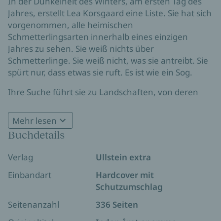
In der Dunkelheit des Winters, am ersten Tag des
Jahres, erstellt Lea Korsgaard eine Liste. Sie hat sich
vorgenommen, alle heimischen
Schmetterlingsarten innerhalb eines einzigen
Jahres zu sehen. Sie weiß nichts über
Schmetterlinge. Sie weiß nicht, was sie antreibt. Sie
spürt nur, dass etwas sie ruft. Es ist wie ein Sog.
Ihre Suche führt sie zu Landschaften, von deren
Existenz sie nie geahnt hätte, geprägt vom Wind
und vom Meer. Sie wandert über uralte
Mehr lesen
Meeresböden und Hügel aus Algenschalen.
Buchdetails
Menschen, die ihre Hilfe anbieten, geleiten sie zu
verborgenen Orten. Und je mehr sie über
Verlag
Ullstein extra
Schmetterlinge erfährt, desto unumwundener
stößt sie auf die großen philosophischen Fragen:
Einbandart
Hardcover mit
Warum leben wir? Und wofür leben wir wirklich?
Schutzumschlag
Seitenanzahl
336 Seiten
»Lesen Sie dieses Buch und Ihr Blick auf die Welt
wird danach ein anderer sein.« Jyllands-Posten