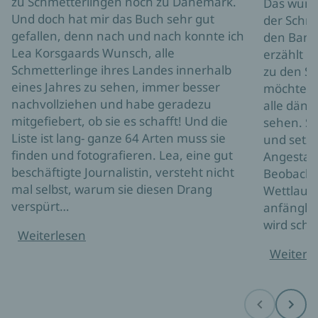
zu Schmetterlingen noch zu Dänemark.
Das wund
Und doch hat mir das Buch sehr gut
der Schme
gefallen, denn nach und nach konnte ich
den Bann
Lea Korsgaards Wunsch, alle
erzählt i
Schmetterlinge ihres Landes innerhalb
zu den S
eines Jahres zu sehen, immer besser
möchte in
nachvollziehen und habe geradezu
alle däni
mitgefiebert, ob sie es schafft! Und die
sehen. Si
Liste ist lang- ganze 64 Arten muss sie
und setzt
finden und fotografieren. Lea, eine gut
Angestach
beschäftigte Journalistin, versteht nicht
Beobacht
mal selbst, warum sie diesen Drang
Wettlauf 
verspürt…
anfängli
wird schn
Weiterlesen
Weiterl
Before
Next