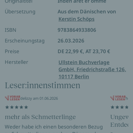
Originaltitel
Inden året er omme
„
Das Jahr der Schmetterlinge
ist ein inspirierender
Übersetzung
Aus dem Dänischen von
Liebesbrief an die Magie der Natur in all ihrer
Kerstin Schöps
Schönheit, Komplexität und Freude – eine intime
ISBN
9783864933806
Begegnung mit den Geheimnissen der Natur und
des Lebens und eine unvergessliche Erinnerung
Erscheinungstag
26.03.2026
daran, dass Wunder das Herz wiedererwecken.“
Preise
DE 22,99 €, AT 23,70 €
Amy Tan, New York Times-Bestsellerautorin von
The
Backyard Bird Chronicles
Hersteller
Ullstein Buchverlage
GmbH, Friedrichstraße 126,
10117 Berlin
Leser:innenstimmen
delizzy am 01.06.2026
her
mehr als Schmetterlinge
Ungewö
Entdeck
Weder habe ich einen besonderen Bezug