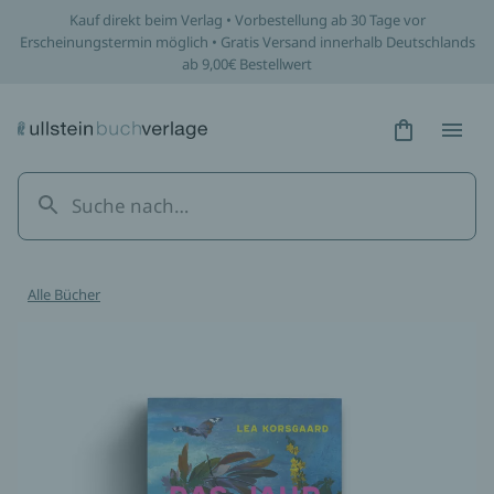
/werke/das-jahr-der-schmetterlinge/hardcover/978386493
Kauf direkt beim Verlag • Vorbestellung ab 30 Tage vor
Erscheinungstermin möglich • Gratis Versand innerhalb Deutschlands
ab 9,00€ Bestellwert
Hidden Tex
Hidden
Alle Bücher