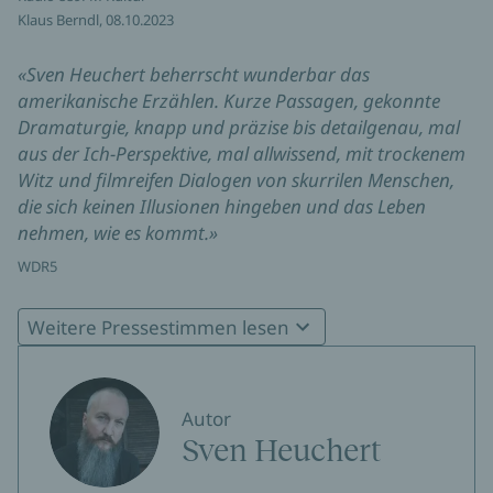
Klaus Berndl, 08.10.2023
«Sven Heuchert beherrscht wunderbar das
amerikanische Erzählen. Kurze Passagen, gekonnte
Dramaturgie, knapp und präzise bis detailgenau, mal
aus der Ich-Perspektive, mal allwissend, mit trockenem
Witz und filmreifen Dialogen von skurrilen Menschen,
die sich keinen Illusionen hingeben und das Leben
nehmen, wie es kommt.»
WDR5
«Ein Buch von lakonischer Zärtlichkeit, so klar wie
Weitere Pressestimmen lesen
Wasser.»
Aachener Nachrichten / Aachener Zeitung
Susanne Schramm, 27.05.2023
Autor
Sven Heuchert
«"Das Gewicht des Ganzen" ist die Geschichte einer
Annäherung und eine des Sich-wieder-voneinander-