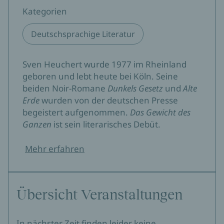
Entfernens. So natürlich wie der Lauf des Flusses, an
Kategorien
den Millas Grundstück grenzt. Die Dramatik liegt
zwischen den Zeilen. Ein Buch von lakonischer
Deutschsprachige Literatur
Zärtlichkeit.»
Westdeutsche Allgemeine Zeitung
Sven Heuchert wurde 1977 im Rheinland
Susanne Schramm, 08.05.2023
geboren und lebt heute bei Köln. Seine
beiden Noir-Romane
Dunkels Gesetz
und
Alte
«Genau diese Präzision zeichnet Heucherts
Erde
wurden von der deutschen Presse
Naturbeschreibungen aus (...), die die dichte
begeistert aufgenommen.
Das Gewicht des
Atmosphäre des Romans, die eindringlichen Bilder von
Ganzen
ist sein literarisches Debüt.
Stille und einem unidealisierten Lebensalltag prägen.»
Rhein-Sieg-Rundschau
Mehr erfahren
«Als hervorragender Stilist setzt Sven Heuchert auf
Details, auf Gegenstände, auf Namen. Und damit auf
Übersicht Veranstaltungen
unsere Assoziationen. Das Ergebnis ist eine
gleichermaßen reiche wie sparsame Prosa.»
In nächster Zeit finden leider keine
culturmag.de