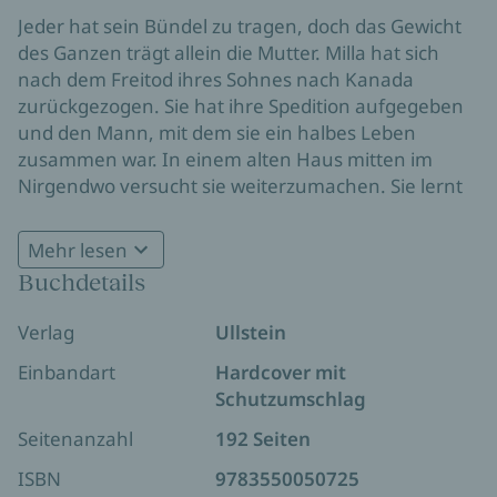
Jeder hat sein Bündel zu tragen, doch das Gewicht
des Ganzen trägt allein die Mutter. Milla hat sich
nach dem Freitod ihres Sohnes nach Kanada
zurückgezogen. Sie hat ihre Spedition aufgegeben
und den Mann, mit dem sie ein halbes Leben
zusammen war. In einem alten Haus mitten im
Nirgendwo versucht sie weiterzumachen. Sie lernt
Russ kennen, einen Antiquitätenhändler, als sie
einen Revolver versetzen will, den sie unter einer
Mehr lesen
Treppendiele gefunden hat. Zwischen beiden
Buchdetails
entsteht etwas, das man eine Freundschaft nennen
In glasklarer Prosa erzählt Sven Heuchert die
könnte, das aber zugleich mehr und weniger ist als
Verlag
Ullstein
universelle Geschichte von Verlust, Trauer und
das. Bis sich ihre Wege wieder trennen.
Neuanfang. In einer Welt, die kein
Einbandart
Hardcover mit
Heilsversprechen mehr bereithält, dafür aber die
Schutzumschlag
echte Chance, wieder Boden unter den Füßen zu
Seitenanzahl
192 Seiten
gewinnen.
ISBN
9783550050725