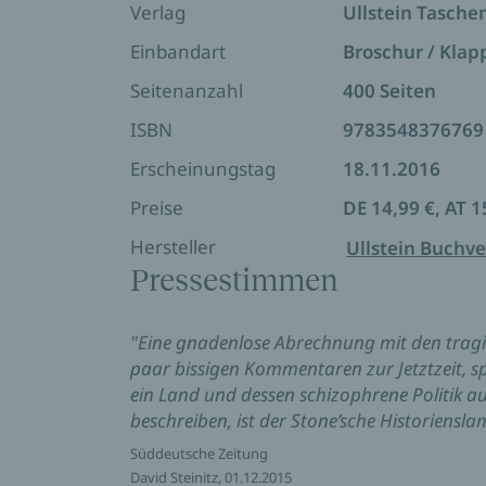
Verlag
Ullstein Tasch
Einbandart
Broschur / Kla
Seitenanzahl
400 Seiten
ISBN
9783548376769
Erscheinungstag
18.11.2016
Preise
DE 14,99 €, AT 1
Hersteller
Ullstein Buchve
Pressestimmen
"Eine gnadenlose Abrechnung mit den tragisc
paar bissigen Kommentaren zur Jetztzeit, s
ein Land und dessen schizophrene Politik 
beschreiben, ist der Stone’sche Historiensla
Süddeutsche Zeitung
David Steinitz, 01.12.2015