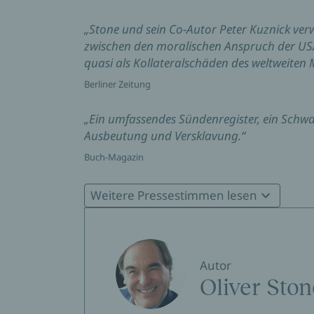
„Stone und sein Co-Autor Peter Kuznick ver
zwischen den moralischen Anspruch der USA
quasi als Kollateralschäden des weltweite
Berliner Zeitung
„Ein umfassendes Sündenregister, ein Schw
Ausbeutung und Versklavung.“
Buch-Magazin
"ein hellsichtiges 'Schwarzbuch'"
Weitere Pressestimmen lesen
Hamburger Abendblatt
„Eine außenpolitische Abrechnung mit den 
Stone“
Autor
Oliver Ston
ZDF Aspekte