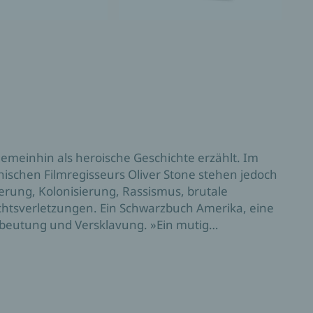
emeinhin als heroische Geschichte erzählt. Im
nischen Filmregisseurs Oliver Stone stehen jedoch
berung, Kolonisierung, Rassismus, brutale
chtsverletzungen. Ein Schwarzbuch Amerika, eine
beutung und Versklavung. »Ein mutig
 der amerikanischen Außenpolitik erschüttert.« The