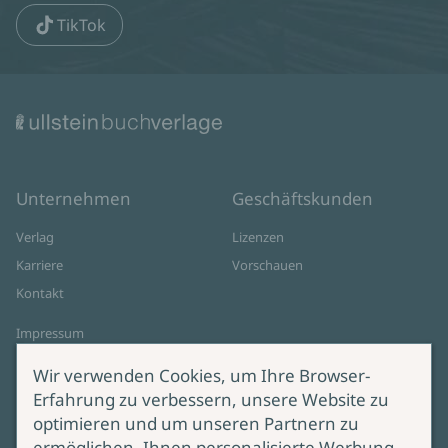
TikTok
Unternehmen
Geschäftskunden
Verlag
Lizenzen
Karriere
Vorschauen
Kontakt
Impressum
Datenschutz
Wir verwenden Cookies, um Ihre Browser-
Cookie-Einstellungen
Erfahrung zu verbessern, unsere Website zu
AGB Online Shop
optimieren und um unseren Partnern zu
ermöglichen, Ihnen personalisierte Werbung