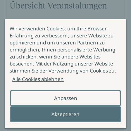
Übersicht Veranstaltungen
Buchpremieren, Lesungen, Events - Hier finden
Wir verwenden Cookies, um Ihre Browser-
Sie Informationen zu unseren Veranstaltungen
Erfahrung zu verbessern, unsere Website zu
optimieren und um unseren Partnern zu
Alle Veranstaltungen
ermöglichen, Ihnen personalisierte Werbung
zu schicken, wenn Sie andere Websites
Brigitte Glaser in Korschenbroich
besuchen. Mit der Nutzung unserer Website
stimmen Sie der Verwendung von Cookies zu.
13.08.2026
Kulturbahnhof
Alle Cookies ablehnen
Zum Event
Anpassen
Yade Yasemin Önder in Nürnberg
18.08.2026
19:30
Z-Bau, Biergarten
Akzeptieren
Zum Event