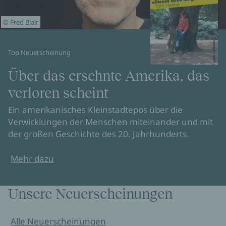
© Fred Blair
nd
Top Neuerscheinung
schlimmer als
agt. Gefangen.
stiehlt, dem wird
 Komplizinnen
gegen den
Über das ersehnte Amerika, das
ang
verloren scheint
t. Ein Mann, der sie zur
er unsere Vergänglichkeit und
-Krimi. Ab dem 27. August!
nstift. Safe Space. 22
 genug vom Nicht-genug-Sein
Ein amerikanisches Kleinstadtepos über die
t, der den Frauen gehört.
Verwicklungen der Menschen miteinander und mit
der großen Geschichte des 20. Jahrhunderts.
Mehr dazu
Unsere Neuerscheinungen
Alle Neuerscheinungen